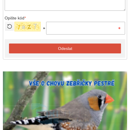
Opište kód
*
»
Odeslat