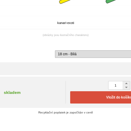
kanari-exoti
(obrázky jsou ilustračního charakteru)
skladem
Vložit do košík
Recyklační poplatek je započítán v ceně