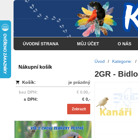
... . . . . . . . . . . . . . . . .
ÚVODNÍ STRANA
MŮJ ÚČET
O NÁS
Úvod
/
Kategorie:
/
Nákupní košík
2GR - Bidlo,
Košík:
je prázdný
bez DPH:
€ 0.00,-
s DPH:
€ 0,-
Zobrazit