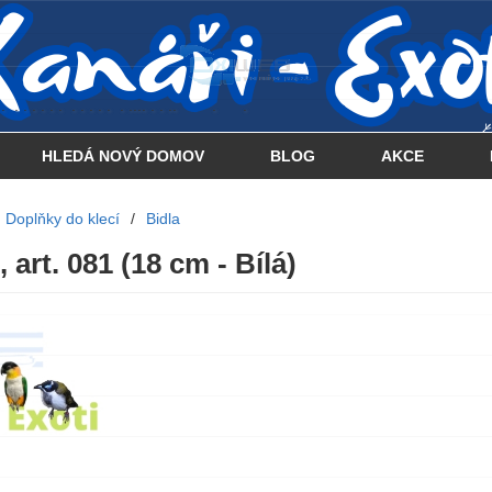
 . . . . . . . . . . . . . . . .... . . .. . .
HLEDÁ NOVÝ DOMOV
BLOG
AKCE
Doplňky do klecí
/
Bidla
 art. 081 (18 cm - Bílá)