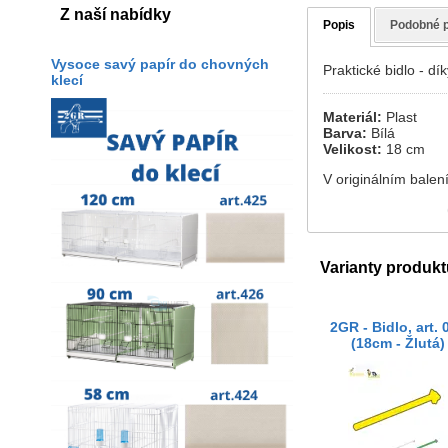
Z naší nabídky
Popis
Podobné 
Vysoce savý papír do chovných
Praktické bidlo - dí
klecí
Materiál:
Plast
Barva:
Bílá
Velikost:
18 cm
V originálním balení
Varianty produkt
2GR - Bidlo, art. 
(18cm - Žlutá)