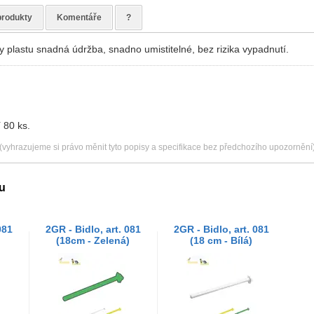
produkty
Komentáře
?
ky plastu snadná údržba, snadno umistitelné, bez rizika vypadnutí.
 80 ks.
(vyhrazujeme si právo měnit tyto popisy a specifikace bez předchozího upozornění
u
081
2GR - Bidlo, art. 081
2GR - Bidlo, art. 081
(18cm - Zelená)
(18 cm - Bílá)