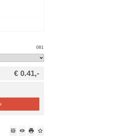
081
€ 0.41,-
u