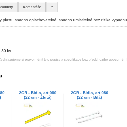
produkty
Komentáře
?
íky plastu snadno oplachovatelné, snadno umistitelné bez rizika vypadnut
 80 ks.
(vyhrazujeme si právo měnit tyto popisy a specifikace bez předchozího upozornění
u
080
2GR - Bidlo, art.080
2GR - Bidlo, art.080
)
(22 cm - Žlutá)
(22 cm - Bílá)