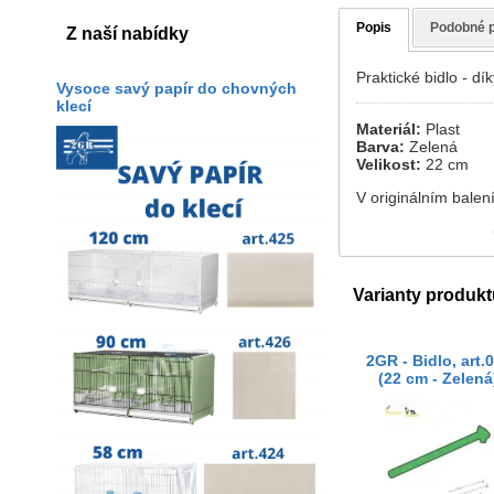
Popis
Podobné 
Z naší nabídky
Praktické bidlo - d
Vysoce savý papír do chovných
klecí
Materiál:
Plast
Barva:
Zelená
Velikost:
22 cm
V originálním balení
Varianty produkt
2GR - Bidlo, art.
(22 cm - Zelená