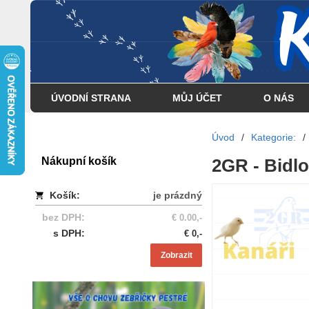
... . . . . . . . . . . . . . . . .
ÚVODNÍ STRANA
MŮJ ÚČET
O NÁS
Úvod
/
Kategorie:
/
Nákupní košík
2GR - Bidlo
Košík:
je prázdný
bez DPH:
€ 0.00,-
s DPH:
€ 0,-
Zobrazit