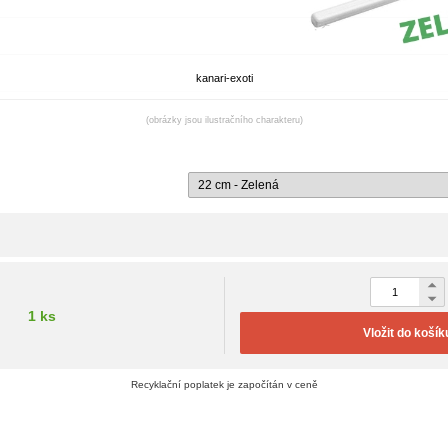
kanari-exoti
(obrázky jsou ilustračního charakteru)
1 ks
Vložit do košík
Recyklační poplatek je započítán v ceně