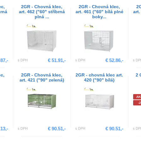
ec,
2GR - Chovná klec,
2GR - Chovná klec,
2G
brná
art. 462 ("60" stříbrná
art. 461 ("60" bílá plné
art.
plná ...
boky...
.87,-
€ 51.91,-
€ 52.86,-
s DPH
s DPH
s DP
c,
2GR - Chovná klec,
2GR - chovná klec art.
2 
art. 421 ("90" zelená)
420 ("90" bílá)
AK
-
13,-
€ 90.51,-
€ 90.51,-
s DPH
s DPH
s DP