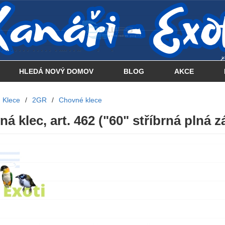
 . . . . . . . . . . . . . . . .... . . .. . .
HLEDÁ NOVÝ DOMOV
BLOG
AKCE
Klece
/
2GR
/
Chovné klece
á klec, art. 462 ("60" stříbrná plná z