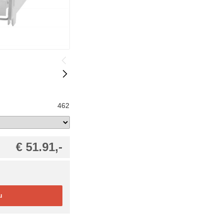
462
€ 51.91,-
u