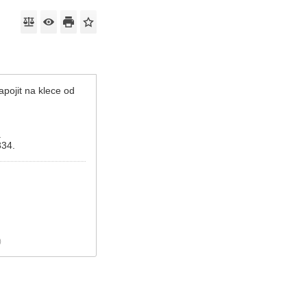
pojit na klece od
.
334.
)