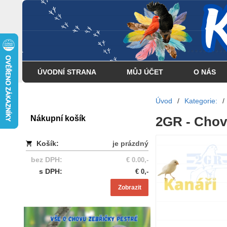
... . . . . . . . . . . . . . . . .
ÚVODNÍ STRANA
MŮJ ÚČET
O NÁS
Úvod
/
Kategorie:
/
Nákupní košík
2GR - Chovn
Košík:
je prázdný
bez DPH:
€ 0.00,-
s DPH:
€ 0,-
Zobrazit