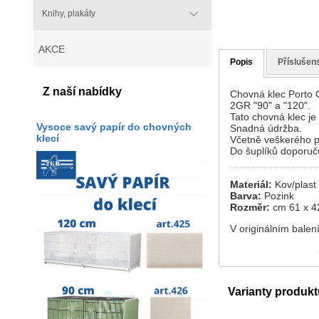
Knihy, plakáty
AKCE
Popis
Příslušens
Z naší nabídky
Chovná klec Porto C
2GR "90" a "120".
Tato chovná klec je
Vysoce savý papír do chovných
Snadná údržba.
klecí
Včetně veškerého pří
Do šuplíků doporuču
Materiál:
Kov/plast
Barva:
Pozink
Rozměr:
cm 61 x 4
V originálním balení
Varianty produkt