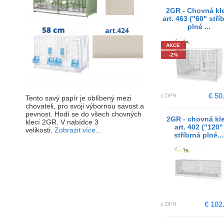
2GR - Chovná kl
art. 463 ("60" stří
plné ...
AKCE
-2%
€ 50
s DPH
Tento savý papír je oblíbený mezi
chovateli, pro svoji výbornou savost a
pevnost. Hodí se do všech chovných
2GR - chovná kle
klecí 2GR. V nabídce 3
art. 402 ("120"
velikosti.
Zobrazit více...
stříbrná plné...
€ 102.
s DPH