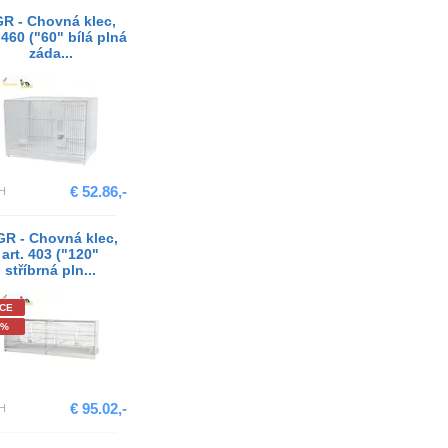
R - Chovná klec,
 460 ("60" bílá plná
záda...
€ 52.86,-
H
GR - Chovná klec,
art. 403 ("120"
stříbrná pln...
CE
2%
€ 95.02,-
H