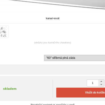
kanari-exoti
(obrázky jsou ilustračního charakteru)
skladem
Vložit do košík
Recyklační poplatek je započítán v ceně