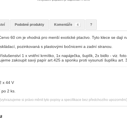
tví
Podobné produkty
Komentáře
?
4
ervo 60 cm je vhodná pro menší exotické ptactvo. Tyto klece se dají na
 skládací, pozinkovaná s plastovými bočnicemi a zadní stranou.
slušenství 1 x vnitřní krmítko, 1x napáječka, šuplík, 2x bidlo - viz. foto
jeme zakoupit savý papír art.425 a sponku proti vysunutí šuplíku art. 
2 x 44 V
 po 2 ks.
(vyhrazujeme si právo měnit tyto popisy a specifikace bez předchozího upozornění
u