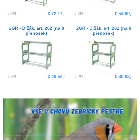
€ 72.17,-
€ 54.90,-
s DPH
s DPH
2GR - Držák, art. 262 (na 8
2GR - Držák, art. 261 (na 6
přenosek)
přenosek)
€ 46.54,-
€ 30.83,-
s DPH
s DPH