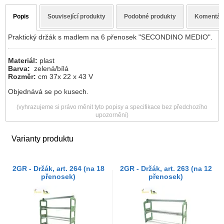
Popis
Související produkty
Podobné produkty
Komentář
Praktický držák s madlem na 6 přenosek "SECONDINO MEDIO".
Materiál:
plast
Barva:
zelená/bílá
Rozměr:
cm 37x 22 x 43 V
Objednává se po kusech.
(vyhrazujeme si právo měnit tyto popisy a specifikace bez předchozího
upozornění)
Varianty produktu
2GR - Držák, art. 264 (na 18
2GR - Držák, art. 263 (na 12
přenosek)
přenosek)