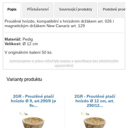
Popis
Příslušenství
Související produkty
Podobné produ
Proutěné hnízdo, kompatibilní s hnízdním držákem art. 026 i
magnetickým držákem New Canariz art. 129
Materiál:
Pedig
Velikost:
Ø 12 cm
V originálním balení 50 ks.
(vyhrazujeme si právo měnit tyto popisy a specifikace bez předchozího
upozornění)
Varianty produktu
2GR - Proutěné ptačí
2GR - Proutěné ptačí
hnízdo Ø 9, art.290/9 (ø
hnízdo Ø 12 cm, art.
9c...
290/12...