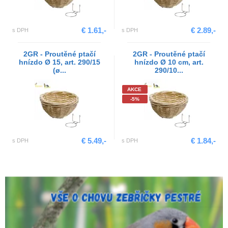
€ 1.61,-
€ 2.89,-
s DPH
s DPH
2GR - Proutěné ptačí
2GR - Proutěné ptačí
hnízdo Ø 15, art. 290/15
hnízdo Ø 10 cm, art.
(ø...
290/10...
AKCE
-5%
€ 5.49,-
€ 1.84,-
s DPH
s DPH