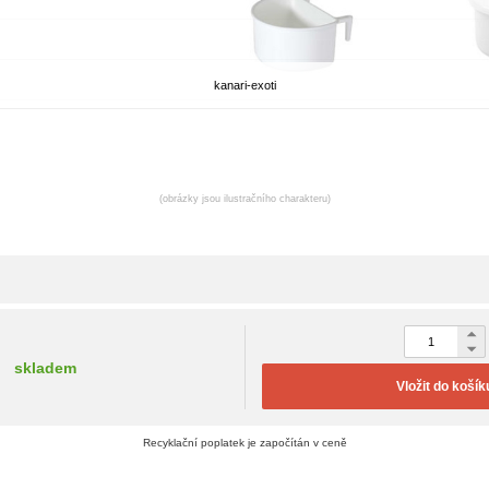
kanari-exoti
(obrázky jsou ilustračního charakteru)
skladem
Vložit do košík
Recyklační poplatek je započítán v ceně