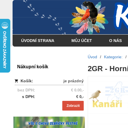
... . . . . . . . . . . . . . . . .
ÚVODNÍ STRANA
MŮJ ÚČET
O NÁS
Úvod
/
Kategorie:
/
Nákupní košík
2GR - Horní
Košík:
je prázdný
bez DPH:
€ 0.00,-
s DPH:
€ 0,-
Zobrazit