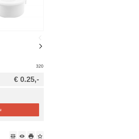
320
€ 0.25,-
u