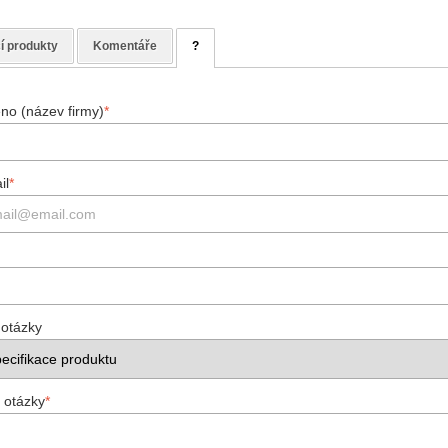
í produkty
Komentáře
?
no (název firmy)
*
il
*
 otázky
 otázky
*