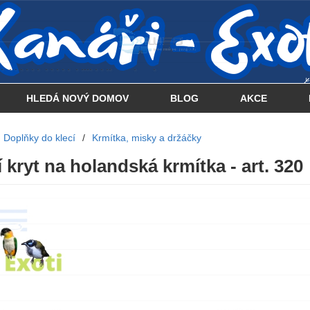
 . . . . . . . . . . . . . . . .... . . .. . .
HLEDÁ NOVÝ DOMOV
BLOG
AKCE
Doplňky do klecí
/
Krmítka, misky a držáčky
 kryt na holandská krmítka - art. 320