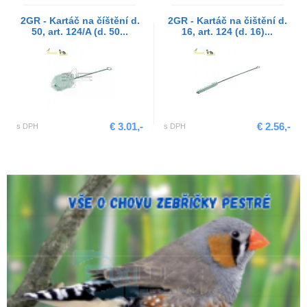
2GR - Kartáč na číštění d.
2GR - Kartáč na čištění d.
50, art. 124/A (d. 50...
16, art. 124 (d. 16)...
€ 3.01,-
€ 2.56,-
s DPH
s DPH