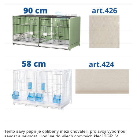
Tento savý papír je oblíbený mezi chovateli, pro svoji výbornou
savost a pevnost. Hodí se do všech chovných klecí 2GR. V