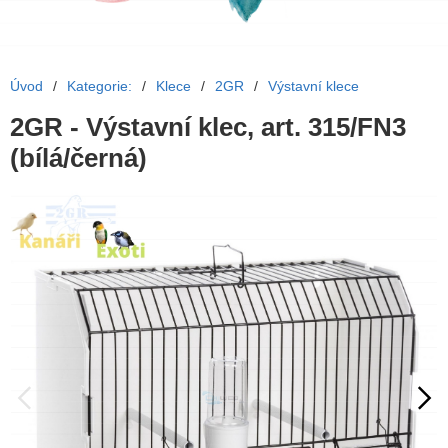
Úvod
/
Kategorie:
/
Klece
/
2GR
/
Výstavní klece
2GR - Výstavní klec, art. 315/FN3
(bílá/černá)