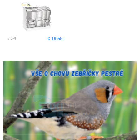
€ 19.58,-
s DPH