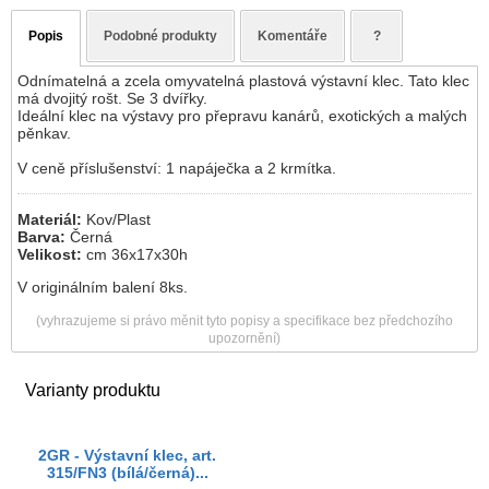
Popis
Podobné produkty
Komentáře
?
Odnímatelná a zcela omyvatelná plastová výstavní klec. Tato klec
má dvojitý rošt. Se 3 dvířky.
Ideální klec na výstavy pro přepravu kanárů, exotických a malých
pěnkav.
V ceně příslušenství: 1 napáječka a 2 krmítka.
Materiál:
Kov/Plast
Barva:
Černá
Velikost:
cm 36x17x30h
V originálním balení 8ks.
(vyhrazujeme si právo měnit tyto popisy a specifikace bez předchozího
upozornění)
Varianty produktu
2GR - Výstavní klec, art.
315/FN3 (bílá/černá)...