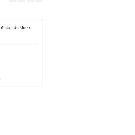
řístup do klece.
)