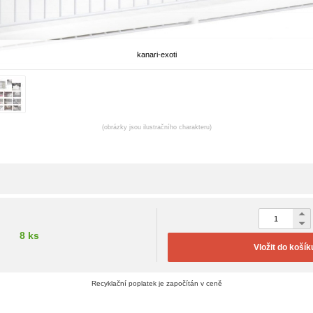
kanari-exoti
(obrázky jsou ilustračního charakteru)
8 ks
Vložit do košík
Recyklační poplatek je započítán v ceně