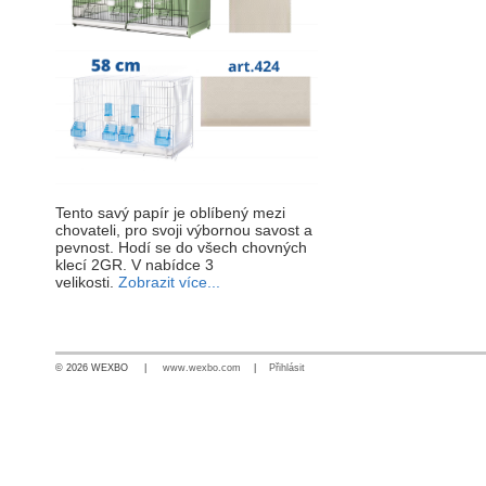
Tento savý papír je oblíbený mezi
chovateli, pro svoji výbornou savost a
pevnost. Hodí se do všech chovných
klecí 2GR. V nabídce 3
velikosti.
Zobrazit více...
© 2026 WEXBO |
www.wexbo.com
|
Přihlásit