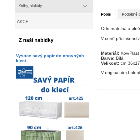
Knihy, plakáty
Popis
Podobné 
AKCE
Odnímatelná a plně 
V ceně příslušenstv
Z naší nabídky
Materiál:
Kov/Plast
Vysoce savý papír do chovných
Barva:
Bílá
klecí
Velikost:
cm 36x17
V originálním balení