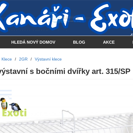
 . . . . . . . . . . . . . . . .... . . .. . .
HLEDÁ NOVÝ DOMOV
BLOG
AKCE
Klece
/
2GR
/
Výstavní klece
výstavní s bočními dvířky art. 315/SP