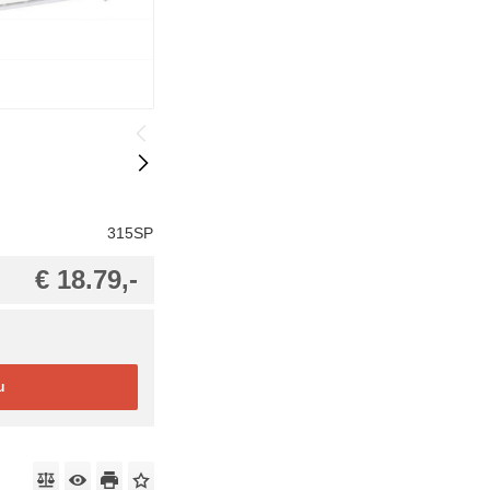
315SP
€ 18.79,-
u