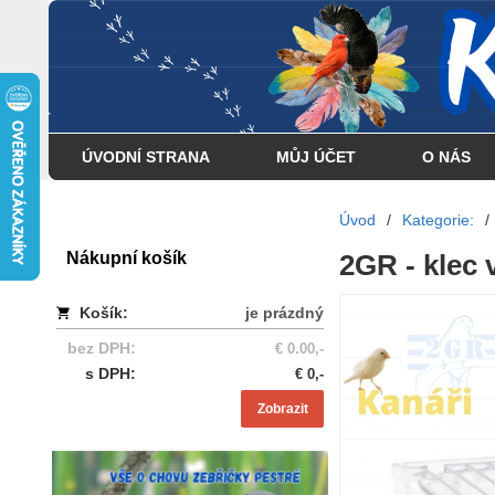
... . . . . . . . . . . . . . . . .
ÚVODNÍ STRANA
MŮJ ÚČET
O NÁS
Úvod
/
Kategorie:
/
Nákupní košík
2GR - klec 
Košík:
je prázdný
bez DPH:
€ 0.00,-
s DPH:
€ 0,-
Zobrazit