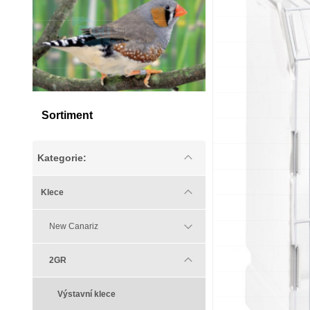
Sortiment
Kategorie:
Klece
New Canariz
2GR
Výstavní klece