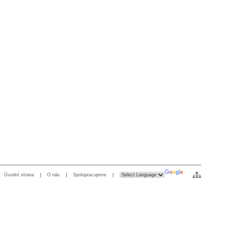
Úvodní strana
|
O nás
|
Spolupracujeme
|