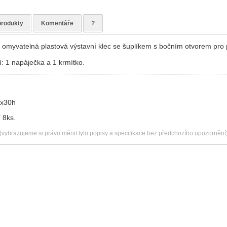
produkty
Komentáře
?
omyvatelná plastová výstavní klec se šuplíkem s bočním otvorem pro p
í: 1 napáječka a 1 krmítko.
x30h
 8ks.
(vyhrazujeme si právo měnit tyto popisy a specifikace bez předchozího upozornění