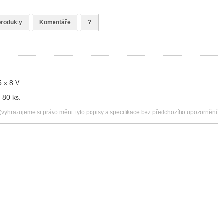
produkty
Komentáře
?
5 x 8 V
 80 ks.
(vyhrazujeme si právo měnit tyto popisy a specifikace bez předchozího upozornění