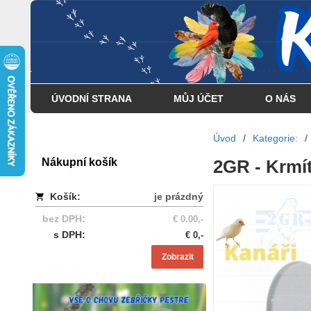
... . . . . . . . . . . . . . . . .
ÚVODNÍ STRANA
MŮJ ÚČET
O NÁS
Úvod
/
Kategorie:
/
Nákupní košík
2GR - Krmítk
Košík:
je prázdný
bez DPH:
€ 0.00,-
s DPH:
€ 0,-
Zobrazit