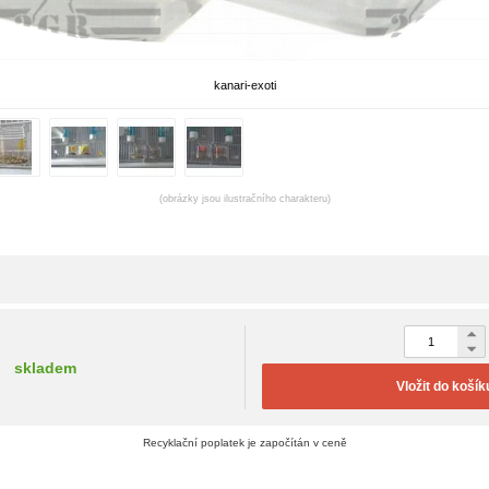
kanari-exoti
(obrázky jsou ilustračního charakteru)
skladem
Vložit do košík
Recyklační poplatek je započítán v ceně