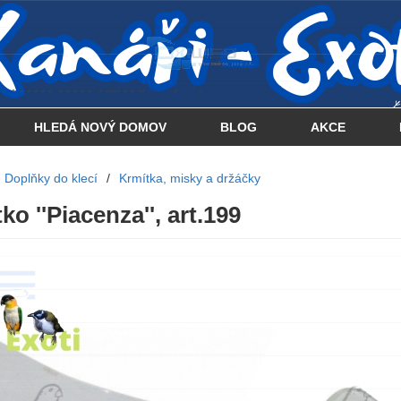
 . . . . . . . . . . . . . . . .... . . .. . .
HLEDÁ NOVÝ DOMOV
BLOG
AKCE
Doplňky do klecí
/
Krmítka, misky a držáčky
o ''Piacenza'', art.199