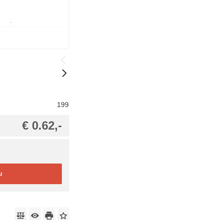
199
€ 0.62,-
u