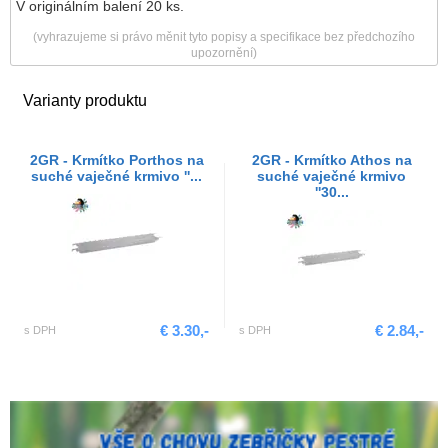
V originálním balení 20 ks.
(vyhrazujeme si právo měnit tyto popisy a specifikace bez předchozího
upozornění)
Varianty produktu
2GR - Krmítko Porthos na
2GR - Krmítko Athos na
suché vaječné krmivo ''...
suché vaječné krmivo
''30...
€ 3.30,-
€ 2.84,-
s DPH
s DPH