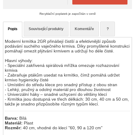
Recyklační poplatek je započítán v ceně
Popis
Související produkty
Komentáře
?
Moderní krmítka 2GR přinášejí čistší a efektivnější způsob
podávání suchého vaječného krmiva. Díky promyšlené konstrukci
pomáhají omezit plýtvání krmivem a udržují ho déle čisté.
Hlavní výhody:
- Speciální zakřivená spirálová mřížka omezuje rozhazování
krmiva
- Zabraňuje ptákům usedat na krmítko, čímž pomáhá udržet
krmivo hygienicky čisté
- Umístění do středu klece pro snadný přístup z obou stran
- Lehký, pružný a odolný materiál pro dlouhou životnost
- Univerzální háky – snadné uchycení do většiny klecí
- Krmítka jsou dostupná ve třech délkách: 30 cm, 40 cm a 50 cm,
takže je snadno přizpůsobíte různým typům klecí.
Barva:
Bílá
Materiál:
Plast
Rozměr:
40 cm, vhodné do klecí "60, 90 a 120 cm"