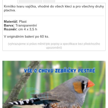
Krmítko tvaru vajíčka, vhodné do všech klecí a pro všechny druhy
ptactva.
Materiál:
Plast
Barva:
Transparentní
Rozměr:
cm 4 x 3,5 h
V originálním balení po 60 ks.
(vyhrazujeme si právo měnit tyto popisy a specifikace bez předchozího
upozornění)