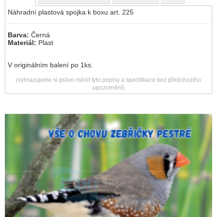
Náhradní plastová spojka k boxu art. 225
Barva:
Černá
Materiál:
Plast
V originálním balení po 1ks.
(vyhrazujeme si právo měnit tyto popisy a specifikace bez předchozího
upozornění)