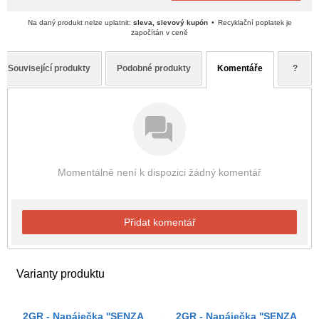
Na daný produkt nelze uplatnit:
sleva, slevový kupón
Recyklační poplatek je
započítán v ceně
Související produkty
Podobné produkty
Komentáře
?
Momentálně není k dispozici žádný komentář
Přidat komentář
Varianty produktu
2GR - Napáječka ''SENZA
2GR - Napáječka ''SENZA