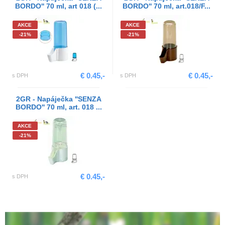
BORDO'' 70 ml, art 018 (...
BORDO'' 70 ml, art.018/F...
AKCE
AKCE
-21%
-21%
€ 0.45,-
€ 0.45,-
s DPH
s DPH
2GR - Napáječka ''SENZA
BORDO'' 70 ml, art. 018 ...
AKCE
-21%
€ 0.45,-
s DPH