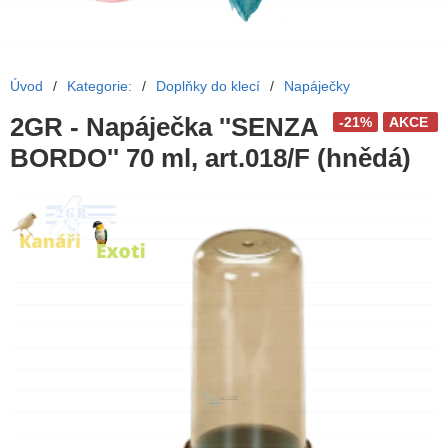
Úvod
/
Kategorie:
/
Doplňky do klecí
/
Napáječky
2GR - Napáječka ''SENZA
-21%
AKCE
BORDO'' 70 ml, art.018/F (hnědá)