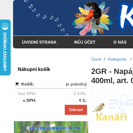
... . . . . . . . . . . . . . . . .
ÚVODNÍ STRANA
MŮJ ÚČET
O NÁS
Úvod
/
Kategorie:
/
Nákupní košík
2GR - Napá
400ml, art.
Košík:
je prázdný
bez DPH:
€ 0.00,-
s DPH:
€ 0,-
Zobrazit