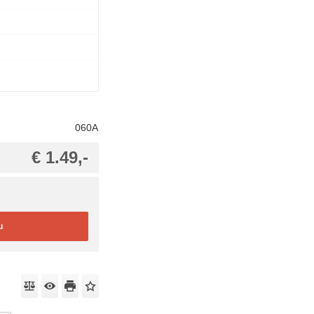
060A
€ 1.49,-
u