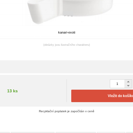
kanari-exoti
(obrázky jsou ilustračního charakteru)
13 ks
Vložit do košík
Recyklační poplatek je započítán v ceně