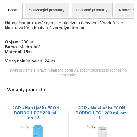
Popis
Související produkty
Podobné produkty
Komentář
Napáječka pro kanárky a jiné ptactvo s úchytem. Vhodná i do
klecí a volíér s hustým čtvernatým drátem.
Objem:
200 ml
Barva:
Modro-bílá
Materiál:
Plast
V originálním balení 24 ks.
(vyhrazujeme si právo měnit tyto popisy a specifikace bez předchozího
upozornění)
Varianty produktu
2GR - Napáječka ''CON
2GR - Napáječka ''CON
BORDO LEO'' 200 ml,
BORDO LEO'' 200 ml, art.
art.18...
1...