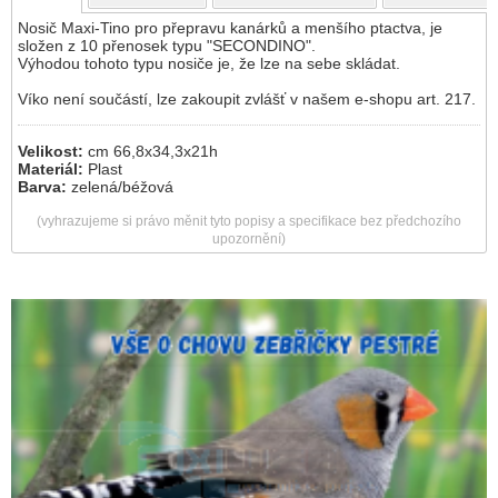
Nosič Maxi-Tino pro přepravu kanárků a menšího ptactva, je
složen z 10 přenosek typu "SECONDINO".
Výhodou tohoto typu nosiče je, že lze na sebe skládat.
Víko není součástí, lze zakoupit zvlášť v našem e-shopu art. 217.
Velikost:
cm 66,8x34,3x21h
Materiál:
Plast
Barva:
zelená/béžová
(vyhrazujeme si právo měnit tyto popisy a specifikace bez předchozího
upozornění)