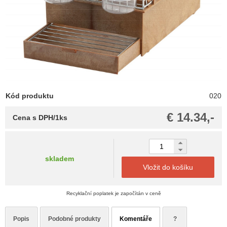
Kód produktu
020
€ 14.34,-
Cena s DPH/1ks
skladem
Vložit do košíku
Recyklační poplatek je započítán v ceně
Popis
Podobné produkty
Komentáře
?