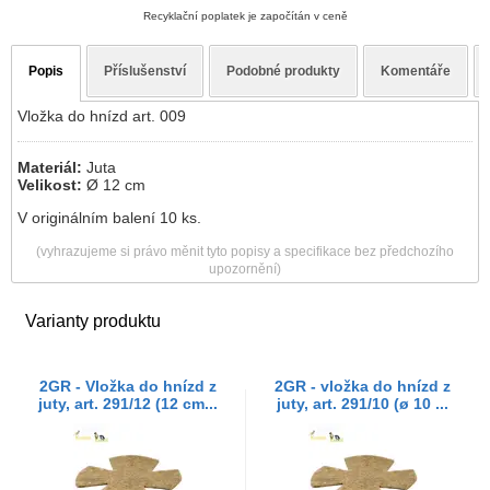
Recyklační poplatek je započítán v ceně
Popis
Příslušenství
Podobné produkty
Komentáře
Vložka do hnízd art. 009
Materiál:
Juta
Velikost:
Ø 12 cm
V originálním balení 10 ks.
(vyhrazujeme si právo měnit tyto popisy a specifikace bez předchozího
upozornění)
Varianty produktu
2GR - Vložka do hnízd z
2GR - vložka do hnízd z
juty, art. 291/12 (12 cm...
juty, art. 291/10 (ø 10 ...