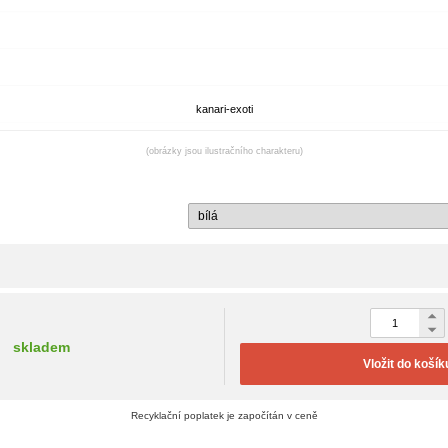
kanari-exoti
(obrázky jsou ilustračního charakteru)
skladem
Vložit do košík
Recyklační poplatek je započítán v ceně