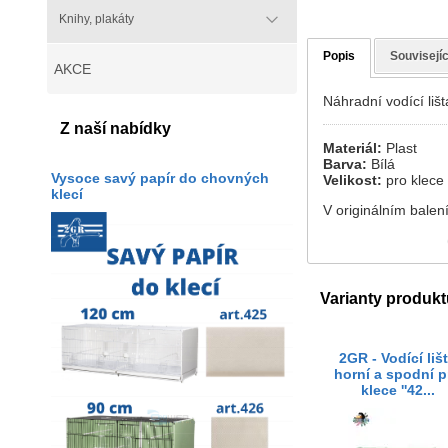
Knihy, plakáty
Popis
Souvisejíc
AKCE
Náhradní vodící lišt
Z naší nabídky
Materiál:
Plast
Barva:
Bílá
Vysoce savý papír do chovných
Velikost:
pro klece
klecí
V originálním balen
Varianty produkt
2GR - Vodící liš
horní a spodní p
klece ''42...