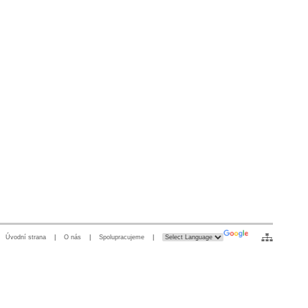
Úvodní strana
|
O nás
|
Spolupracujeme
|