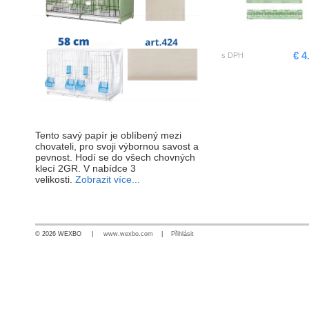
€ 4
s DPH
Tento savý papír je oblíbený mezi
chovateli, pro svoji výbornou savost a
pevnost. Hodí se do všech chovných
klecí 2GR. V nabídce 3
velikosti.
Zobrazit více...
© 2026 WEXBO |
www.wexbo.com
|
Přihlásit