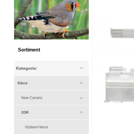
Sortiment
Kategorie:
Klece
New Canariz
2GR
Výstavní klece