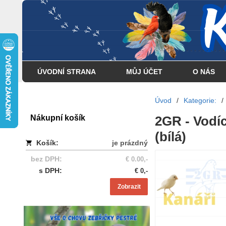
... . . . . . . . . . . . . . . . .
ÚVODNÍ STRANA
MŮJ ÚČET
O NÁS
Úvod
/
Kategorie:
/
Nákupní košík
2GR - Vodící
(bílá)
Košík:
je prázdný
bez DPH:
€ 0.00,-
s DPH:
€ 0,-
Zobrazit