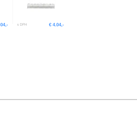
.04,-
€ 4.04,-
s DPH