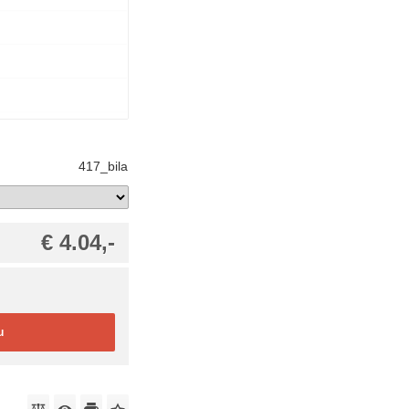
417_bila
€ 4.04,-
u