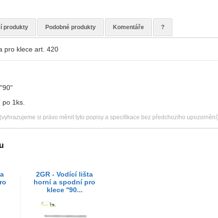
í produkty
Podobné produkty
Komentáře
?
a pro klece art. 420
 "90"
í po 1ks.
(vyhrazujeme si právo měnit tyto popisy a specifikace bez předchozího upozornění
u
ta
2GR - Vodící lišta
ro
horní a spodní pro
klece ''90...