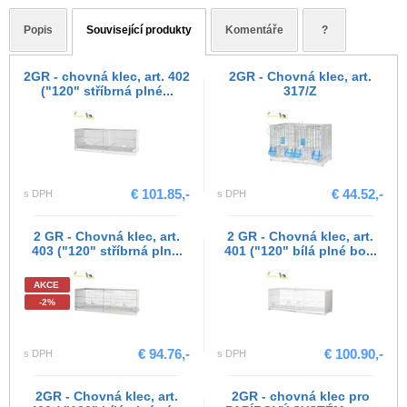
Popis
Související produkty
Komentáře
?
2GR - chovná klec, art. 402
2GR - Chovná klec, art.
("120" stříbrná plné...
317/Z
€ 101.85,-
€ 44.52,-
s DPH
s DPH
2 GR - Chovná klec, art.
2 GR - Chovná klec, art.
403 ("120" stříbrná pln...
401 ("120" bílá plné bo...
AKCE
-2%
€ 94.76,-
€ 100.90,-
s DPH
s DPH
2GR - Chovná klec, art.
2GR - chovná klec pro