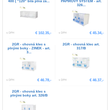
400 ( "120" bílá plná zá...
PAPÍROVÝ SYSTÉM - art.
326...
€ 102.35,-
€ 45.34,-
s DPH
s DPH
2GR - chovná klec s
2GR - chovná klec art.
plnými boky - ZINEK - art.
317/B
3...
€ 46.78,-
€ 46.37,-
s DPH
s DPH
2GR - chovná klec s
plnými boky art. 326/B