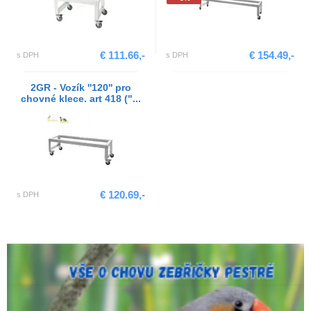
€ 111.66,-
€ 154.49,-
s DPH
s DPH
2GR - Vozík ''120'' pro
chovné klece. art 418 ("...
€ 120.69,-
s DPH