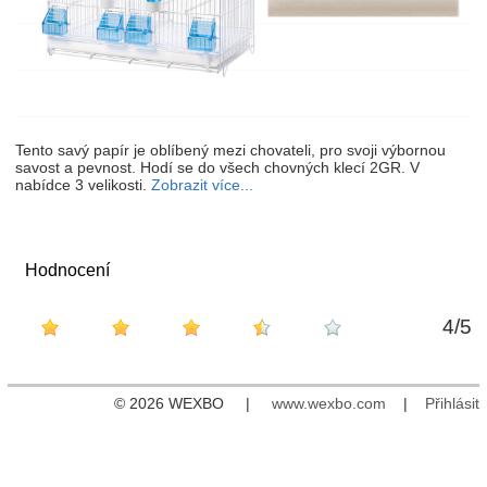
Tento savý papír je oblíbený mezi chovateli, pro svoji výbornou
savost a pevnost. Hodí se do všech chovných klecí 2GR. V
nabídce 3 velikosti.
Zobrazit více...
Hodnocení
4
/
5
© 2026 WEXBO |
www.wexbo.com
|
Přihlásit