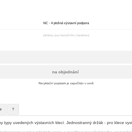
NC - 4 plošná výstavní podpora
(obrázky jsou ilustračního charakteru)
na objednání
Recyklační poplatek je započítán v ceně
e
?
 typy uvedených výstavních klecí. Jednostranný držák - pro klece vys