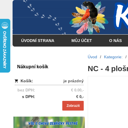
... . . . . . . . . . . . . . . . .
ÚVODNÍ STRANA
MŮJ ÚČET
O NÁS
Úvod
/
Kategorie:
/
Nákupní košík
NC - 4 plo
Košík:
je prázdný
bez DPH:
€ 0.00,-
s DPH:
€ 0,-
Zobrazit