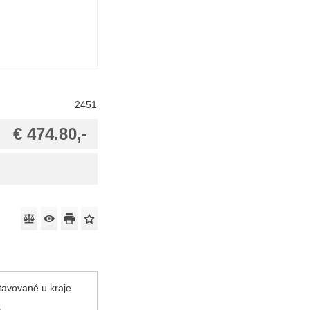
2451
€ 474.80,-
tavované u kraje