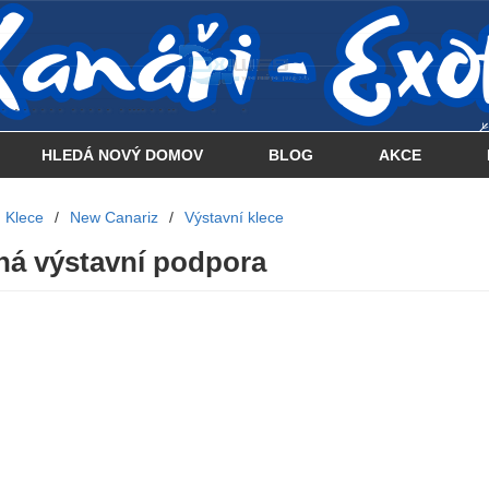
 . . . . . . . . . . . . . . . .... . . .. . .
HLEDÁ NOVÝ DOMOV
BLOG
AKCE
Klece
/
New Canariz
/
Výstavní klece
šná výstavní podpora