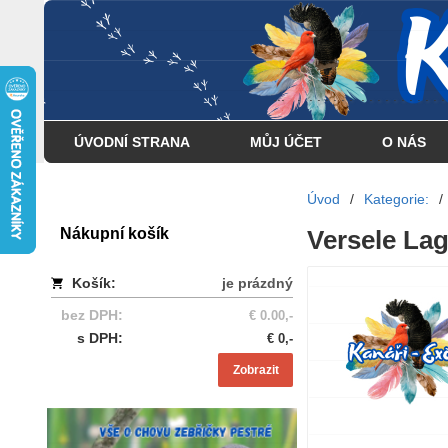
... . . . . . . . . . . . . . . . .
ÚVODNÍ STRANA
MŮJ ÚČET
O NÁS
Úvod
/
Kategorie:
/
Nákupní košík
Versele Lag
Košík:
je prázdný
bez DPH:
€ 0.00,-
s DPH:
€ 0,-
Zobrazit