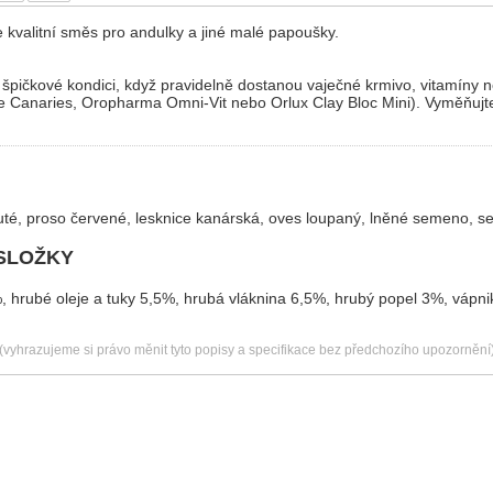
kvalitní směs pro andulky a jiné malé papoušky.
:
 špičkové kondici, když pravidelně dostanou vaječné krmivo, vitamíny 
e Canaries, Oropharma Omni-Vit nebo Orlux Clay Bloc Mini). Vyměňujte
luté, proso červené, lesknice kanárská, oves loupaný, lněné semeno, 
SLOŽKY
, hrubé oleje a tuky 5,5%, hrubá vláknina 6,5%, hrubý popel 3%, vápni
(vyhrazujeme si právo měnit tyto popisy a specifikace bez předchozího upozornění