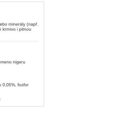
nebo minerály (např.
 krmivo i pitnou
semeno nigeru
k 0,05%, fosfor
)