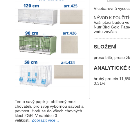
Vícebarevná vysoce 
NÁVOD K POUŽITÍ
Vaši ptáci budou ve
NutriBird Gold Pate
vodu zavčas.
SLOŽENÍ
proso bílé, proso ž
ANALYTICKÉ 
hrubý protein 11,5%
0,31%
Tento savý papír je oblíbený mezi
chovateli, pro svoji výbornou savost a
pevnost. Hodí se do všech chovných
klecí 2GR. V nabídce 3
velikosti.
Zobrazit více...