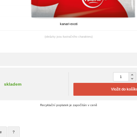
kanari-exoti
(obrázky jsou ilustračního charakteru)
skladem
Vložit do košík
Recyklační poplatek je započítán v ceně
e
?