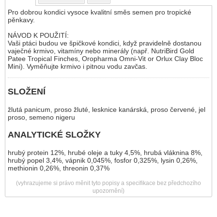
Pro dobrou kondici vysoce kvalitní směs semen pro tropické
pěnkavy.
NÁVOD K POUŽITÍ:
Vaši ptáci budou ve špičkové kondici, když pravidelně dostanou
vaječné krmivo, vitamíny nebo minerály (např. NutriBird Gold
Patee Tropical Finches, Oropharma Omni-Vit or Orlux Clay Bloc
Mini). Vyměňujte krmivo i pitnou vodu zavčas.
SLOŽENÍ
žlutá panicum, proso žluté, lesknice kanárská, proso červené, jel
proso, semeno nigeru
ANALYTICKÉ SLOŽKY
hrubý protein 12%, hrubé oleje a tuky 4,5%, hrubá vláknina 8%,
hrubý popel 3,4%, vápnik 0,045%, fosfor 0,325%, lysin 0,26%,
methionin 0,26%, threonin 0,37%
(vyhrazujeme si právo měnit tyto popisy a specifikace bez předchozího
upozornění)