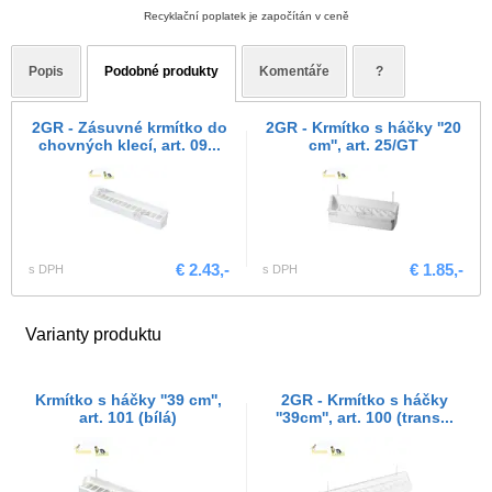
Recyklační poplatek je započítán v ceně
Popis
Podobné produkty
Komentáře
?
2GR - Zásuvné krmítko do
2GR - Krmítko s háčky ''20
chovných klecí, art. 09...
cm'', art. 25/GT
€ 2.43,-
€ 1.85,-
s DPH
s DPH
Varianty produktu
Krmítko s háčky ''39 cm'',
2GR - Krmítko s háčky
art. 101 (bílá)
''39cm'', art. 100 (trans...