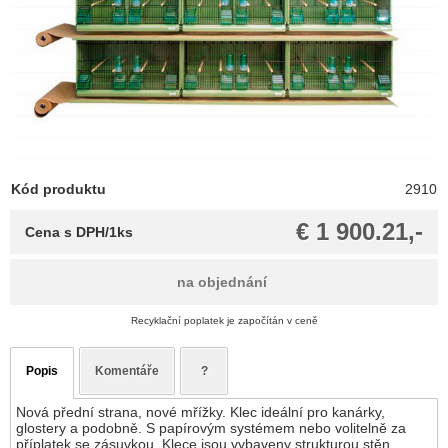
Kód produktu
2910
€ 1 900.21,-
Cena s DPH/1ks
na objednání
Recyklační poplatek je započítán v ceně
Popis
Komentáře
?
Nová přední strana, nové mřížky. Klec ideální pro kanárky,
glostery a podobně. S papírovým systémem nebo volitelně za
příplatek se zásuvkou. Klece jsou vybaveny strukturou stěn,