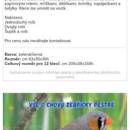
papírovými rolemi, mřížkami, děličkami, krmítky, napáječkami a
bidýlky. Klece lze umístit na vozík.
Nabízeno:
Jednoduchý rošt
Dvojitý rošt
Šuplík a rošt
Pro cenu nás neváhejte kontaktovat.
Barva:
zelená/černá
Rozměr:
cm 63x30x36h
Celkový rozměr pro 12 klecí:
cm 206x38x168h
(vyhrazujeme si právo měnit tyto popisy a specifikace bez předchozího
upozornění)