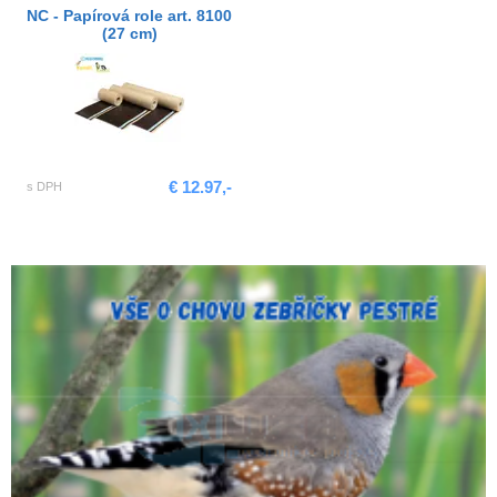
NC - Papírová role art. 8100
(27 cm)
€ 12.97,-
s DPH