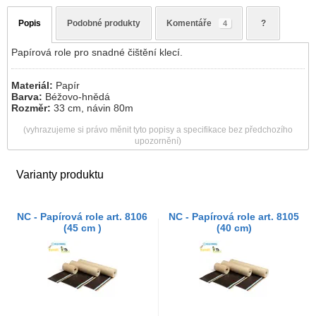
Popis
Podobné produkty
Komentáře
?
4
Papírová role pro snadné čištění klecí.
Materiál:
Papír
Barva:
Béžovo-hnědá
Rozměr:
33 cm, návin 80m
(vyhrazujeme si právo měnit tyto popisy a specifikace bez předchozího
upozornění)
Varianty produktu
NC - Papírová role art. 8106
NC - Papírová role art. 8105
(45 cm )
(40 cm)