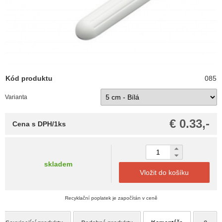
Kód produktu
085
Varianta
€ 0.33,-
Cena s DPH/1ks
skladem
Vložit do košíku
Recyklační poplatek je započítán v ceně