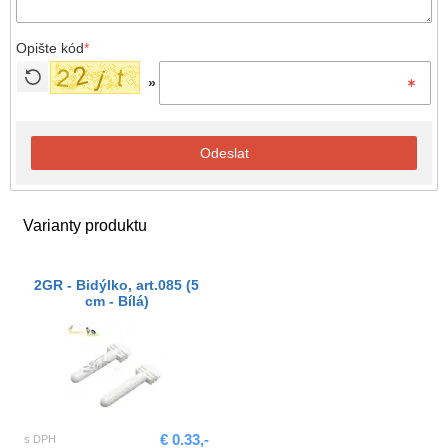
Opište kód
*
»
Odeslat
Varianty produktu
2GR - Bidýlko, art.085 (5
cm - Bílá)
€ 0.33,-
s DPH