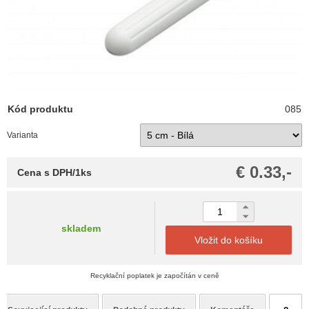
Kód produktu
085
Varianta
€ 0.33,-
Cena s DPH/1ks
skladem
Vložit do košíku
Recyklační poplatek je započítán v ceně