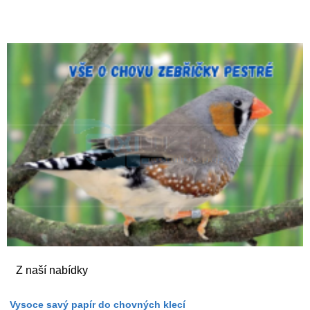
Z naší nabídky
Vysoce savý papír do chovných klecí