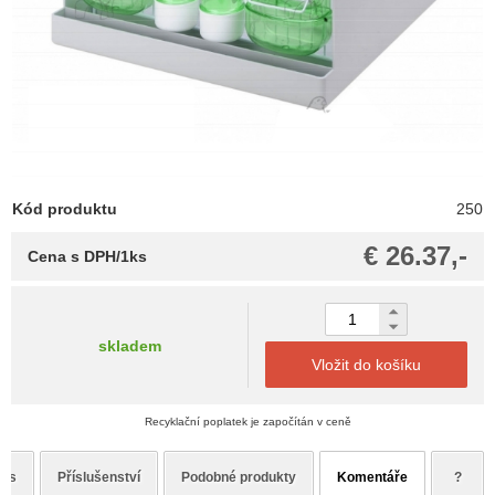
Kód produktu
250
€ 26.37,-
Cena s DPH/1ks
skladem
Vložit do košíku
Recyklační poplatek je započítán v ceně
pis
Příslušenství
Podobné produkty
Komentáře
?