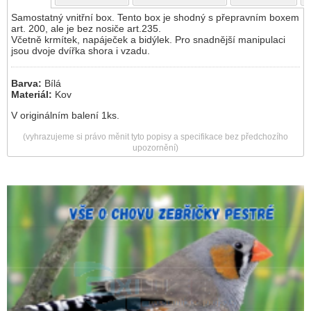
Samostatný vnitřní box. Tento box je shodný s přepravním boxem
art. 200, ale je bez nosiče art.235.
Včetně krmítek, napáječek a bidýlek. Pro snadnější manipulaci
jsou dvoje dvířka shora i vzadu.
Barva:
Bílá
Materiál:
Kov
V originálním balení 1ks.
(vyhrazujeme si právo měnit tyto popisy a specifikace bez předchozího
upozornění)