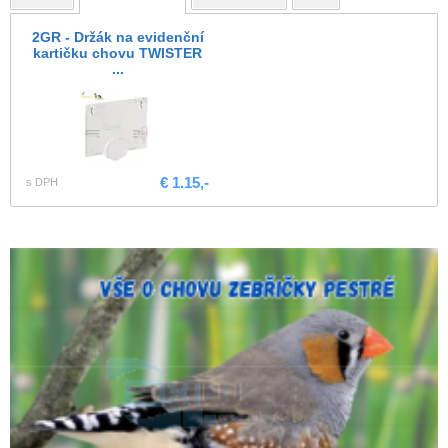
2GR - Držák na evidenční
kartičku chovu TWISTER
...
€ 1.15,-
s DPH