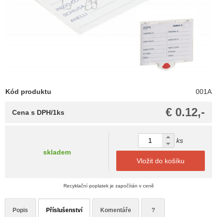
Kód produktu
001A
€ 0.12,-
Cena s DPH/1ks
ks
skladem
Vložit do košíku
Recyklační poplatek je započítán v ceně
Popis
Příslušenství
Komentáře
?