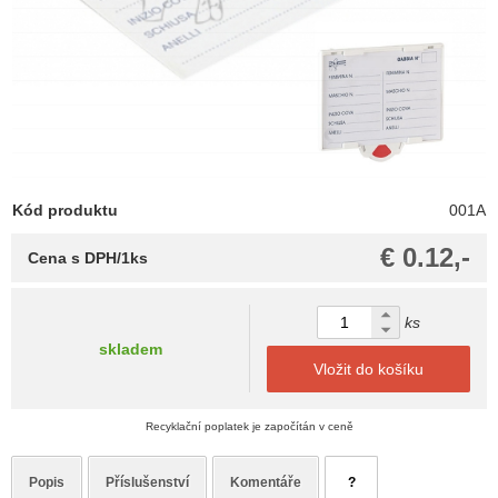
Kód produktu
001A
€ 0.12,-
Cena s DPH/1ks
ks
skladem
Vložit do košíku
Recyklační poplatek je započítán v ceně
Popis
Příslušenství
Komentáře
?