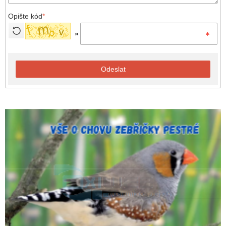
Opište kód
*
»
Odeslat