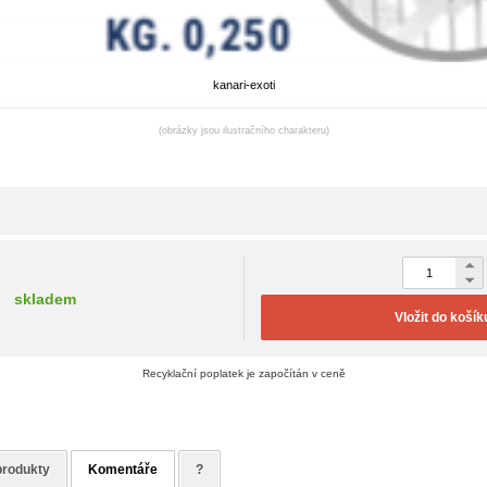
kanari-exoti
(obrázky jsou ilustračního charakteru)
skladem
Vložit do košík
Recyklační poplatek je započítán v ceně
produkty
Komentáře
?