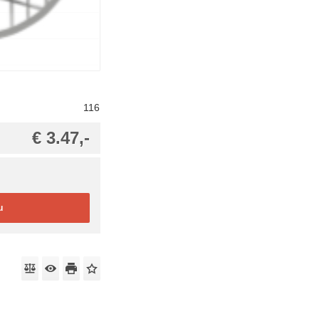
116
€ 3.47,-
u