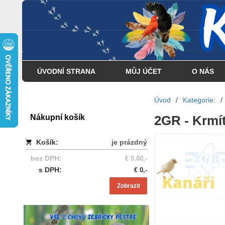
... . . . . . . . . . . . . . . . .
ÚVODNÍ STRANA
MŮJ ÚČET
O NÁS
Úvod
/
Kategorie:
/
Nákupní košík
2GR - Krmí
Košík:
je prázdný
bez DPH:
€ 0.00,-
s DPH:
€ 0,-
Zobrazit