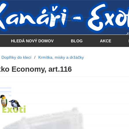
 . . . . . . . . . . . . . . . .... . . .. . .
HLEDÁ NOVÝ DOMOV
BLOG
AKCE
Doplňky do klecí
/
Krmítka, misky a držáčky
tko Economy, art.116