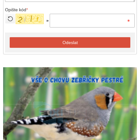
Opište kód
*
»
Odeslat