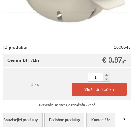
ID produktu
1000545
€ 0.87,-
Cena s DPH/1ks
1 ks
Vložit do košíku
Recyklační poplatek je započítán v ceně
Související produkty
Podobné produkty
Komentáře
?