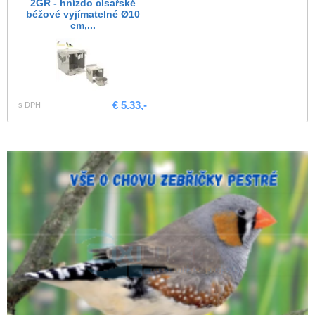
2GR - hnízdo císařské
béžové vyjímatelné Ø10
cm,...
€ 5.33,-
s DPH