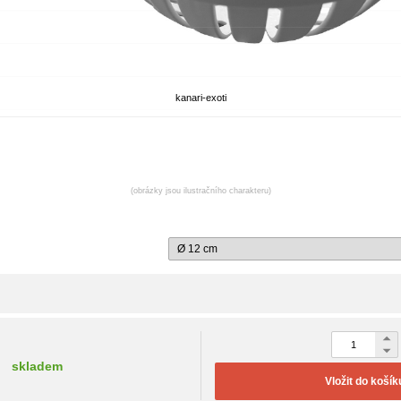
kanari-exoti
(obrázky jsou ilustračního charakteru)
skladem
Vložit do košík