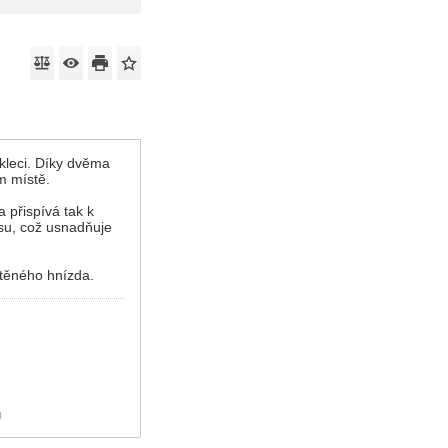
 kleci. Díky dvěma
m místě.
 přispívá tak k
su, což usnadňuje
utěného hnízda.
)