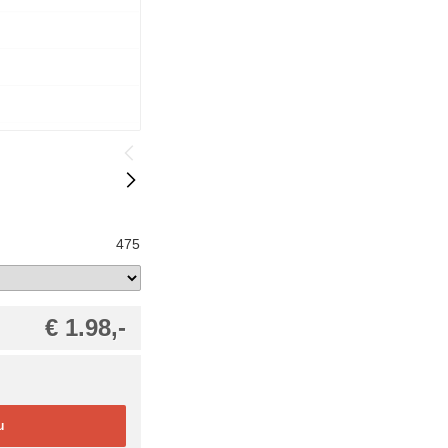
475
€ 1.98,-
u