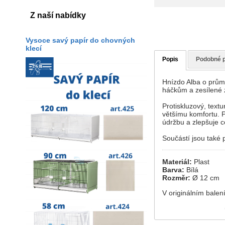
Z naší nabídky
Vysoce savý papír do chovných
klecí
Popis
Podobné 
Hnízdo Alba o průmě
háčkům a zesílené z
Protiskluzový, text
většímu komfortu. 
údržbu a zlepšuje c
Součástí jsou také 
Materiál:
Plast
Barva:
Bílá
Rozměr:
Ø 12 cm
V originálním balení