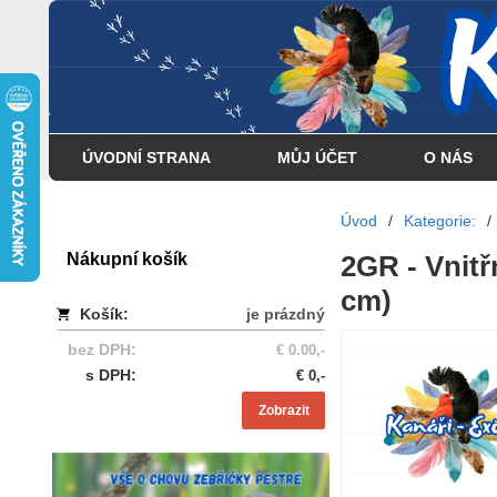
... . . . . . . . . . . . . . . . .
ÚVODNÍ STRANA
MŮJ ÚČET
O NÁS
Úvod
/
Kategorie:
/
Nákupní košík
2GR - Vnitř
cm)
Košík:
je prázdný
bez DPH:
€ 0.00,-
s DPH:
€ 0,-
Zobrazit