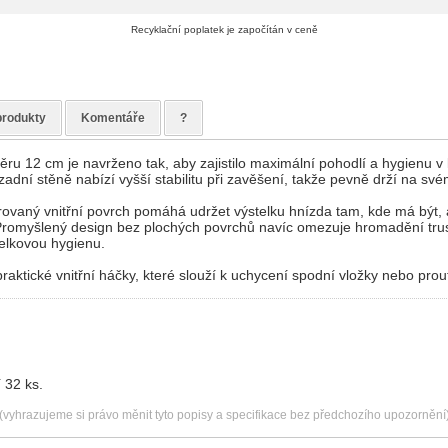
Recyklační poplatek je započítán v ceně
produkty
Komentáře
?
ru 12 cm je navrženo tak, aby zajistilo maximální pohodlí a hygienu v
adní stěně nabízí vyšší stabilitu při zavěšení, takže pevně drží na své
urovaný vnitřní povrch pomáhá udržet výstelku hnízda tam, kde má být, a
Promyšlený design bez plochých povrchů navíc omezuje hromadění tru
elkovou hygienu.
praktické vnitřní háčky, které slouží k uchycení spodní vložky nebo pro
 32 ks.
(vyhrazujeme si právo měnit tyto popisy a specifikace bez předchozího upozornění