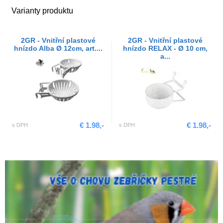
Varianty produktu
2GR - Vnitřní plastové
2GR - Vnitřní plastové
hnízdo Alba Ø 12cm, art....
hnízdo RELAX - Ø 10 cm,
a...
€ 1.98,-
€ 1.98,-
s DPH
s DPH