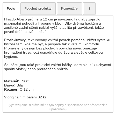
Popis
Podobné produkty
Komentáře
?
Hnízdo Alba o průměru 12 cm je navrženo tak, aby zajistilo
maximální pohodlí a hygienu v kleci. Díky dvěma háčkům a
zesílené zadní stěně nabízí vyšší stabilitu při zavěšení, takže
pevně drží na svém místě.
Protiskluzový, texturovaný vnitřní povrch pomáhá udržet výstelku
hnízda tam, kde má být, a přispívá tak k většímu komfortu.
Promyšlený design bez plochých povrchů navíc omezuje
hromadění trusu, což usnadňuje údržbu a zlepšuje celkovou
hygienu.
Součástí jsou také praktické vnitřní háčky, které slouží k uchycení
spodní vložky nebo proutěného hnízda.
Materiál:
Plast
Barva:
Bílá
Rozměr:
Ø 12 cm
V originálním balení 32 ks.
(vyhrazujeme si právo měnit tyto popisy a specifikace bez předchozího
upozornění)