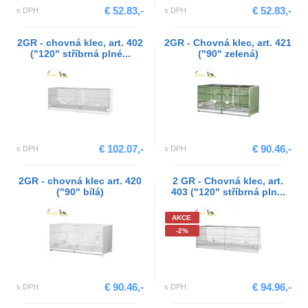
€ 52.83,-
€ 52.83,-
s DPH
s DPH
2GR - chovná klec, art. 402
2GR - Chovná klec, art. 421
("120" stříbrná plné...
("90" zelená)
€ 102.07,-
€ 90.46,-
s DPH
s DPH
2GR - chovná klec art. 420
2 GR - Chovná klec, art.
("90" bílá)
403 ("120" stříbrná pln...
AKCE
-2%
€ 90.46,-
€ 94.96,-
s DPH
s DPH