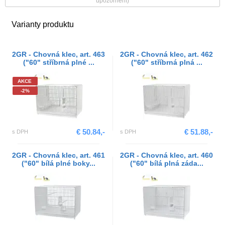
upozornění)
Varianty produktu
2GR - Chovná klec, art. 463
2GR - Chovná klec, art. 462
("60" stříbrná plné ...
("60" stříbrná plná ...
AKCE
-2%
€ 50.84,-
€ 51.88,-
s DPH
s DPH
2GR - Chovná klec, art. 461
2GR - Chovná klec, art. 460
("60" bílá plné boky...
("60" bílá plná záda...