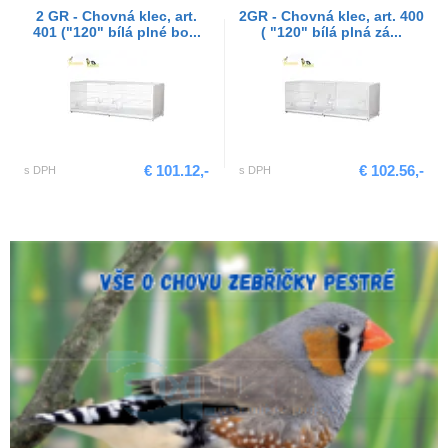
2 GR - Chovná klec, art.
2GR - Chovná klec, art. 400
401 ("120" bílá plné bo...
( "120" bílá plná zá...
€ 101.12,-
€ 102.56,-
s DPH
s DPH