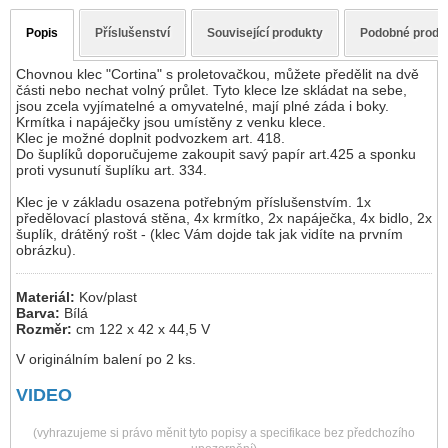
Popis
Příslušenství
Související produkty
Podobné produ
Chovnou klec "Cortina" s proletovačkou, můžete předělit na dvě
části nebo nechat volný průlet. Tyto klece lze skládat na sebe,
jsou zcela vyjímatelné a omyvatelné, mají plné záda i boky.
Krmítka i napáječky jsou umístěny z venku klece.
Klec je možné doplnit podvozkem art. 418.
Do šuplíků doporučujeme zakoupit savý papír art.425 a sponku
proti vysunutí šuplíku art. 334.
Klec je v základu osazena potřebným příslušenstvím. 1x
předělovací plastová stěna, 4x krmítko, 2x napáječka, 4x bidlo, 2x
šuplík, drátěný rošt - (klec Vám dojde tak jak vidíte na prvním
obrázku).
Materiál:
Kov/plast
Barva:
Bílá
Rozměr:
cm 122 x 42 x 44,5 V
V originálním balení po 2 ks.
VIDEO
(vyhrazujeme si právo měnit tyto popisy a specifikace bez předchozího