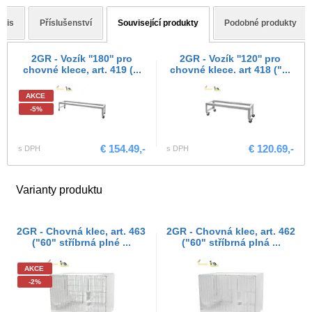
opis
Příslušenství
Související produkty
Podobné produkty
2GR - Vozík ''180'' pro
2GR - Vozík ''120'' pro
chovné klece, art. 419 (...
chovné klece. art 418 ("...
AKCE
-5%
€ 154.49,-
€ 120.69,-
s DPH
s DPH
Varianty produktu
2GR - Chovná klec, art. 463
2GR - Chovná klec, art. 462
("60" stříbrná plné ...
("60" stříbrná plná ...
AKCE
-2%