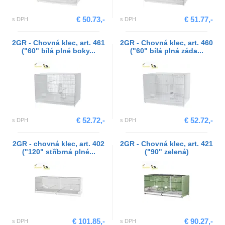
€ 50.73,-
€ 51.77,-
s DPH
s DPH
2GR - Chovná klec, art. 461
2GR - Chovná klec, art. 460
("60" bílá plné boky...
("60" bílá plná záda...
€ 52.72,-
€ 52.72,-
s DPH
s DPH
2GR - chovná klec, art. 402
2GR - Chovná klec, art. 421
("120" stříbrná plné...
("90" zelená)
€ 101.85,-
€ 90.27,-
s DPH
s DPH