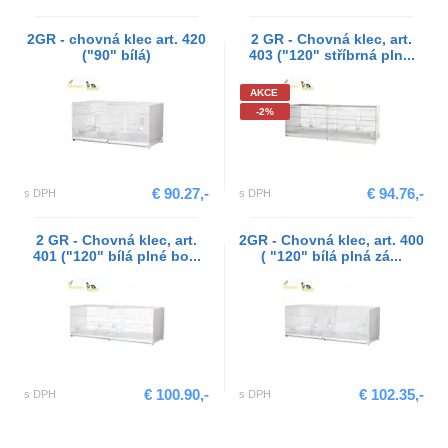
2GR - chovná klec art. 420
2 GR - Chovná klec, art.
("90" bílá)
403 ("120" stříbrná pln...
AKCE
-2%
€ 90.27,-
€ 94.76,-
s DPH
s DPH
2 GR - Chovná klec, art.
2GR - Chovná klec, art. 400
401 ("120" bílá plné bo...
( "120" bílá plná zá...
€ 100.90,-
€ 102.35,-
s DPH
s DPH