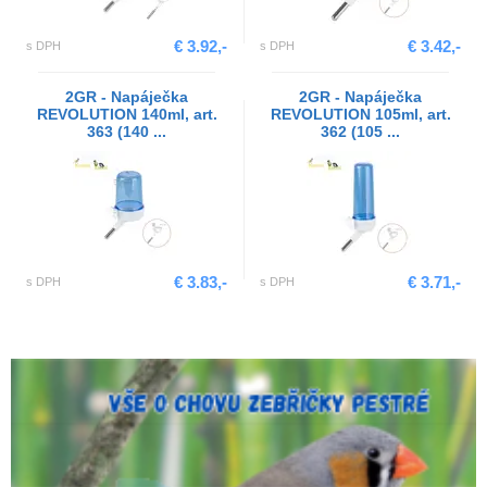
€ 3.92,-
€ 3.42,-
s DPH
s DPH
2GR - Napáječka
2GR - Napáječka
REVOLUTION 140ml, art.
REVOLUTION 105ml, art.
363 (140 ...
362 (105 ...
€ 3.83,-
€ 3.71,-
s DPH
s DPH