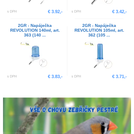
€ 3.92,-
€ 3.42,-
s DPH
s DPH
2GR - Napáječka
2GR - Napáječka
REVOLUTION 140ml, art.
REVOLUTION 105ml, art.
363 (140 ...
362 (105 ...
€ 3.83,-
€ 3.71,-
s DPH
s DPH